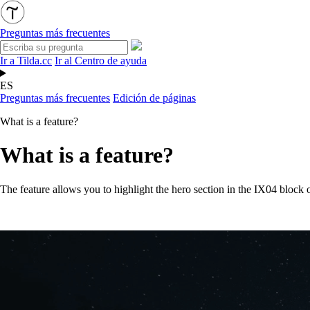
Preguntas más frecuentes
Ir a Tilda.cc
Ir al Centro de ayuda
ES
Preguntas más frecuentes
Edición de páginas
What is a feature?
What is a feature?
The feature allows you to highlight the hero section in the IX04 block of