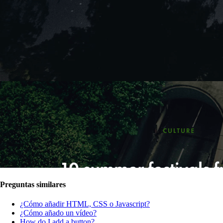
Preguntas similares
¿Cómo añadir HTML, CSS o Javascript?
¿Cómo añado un vídeo?
How do I add a button?