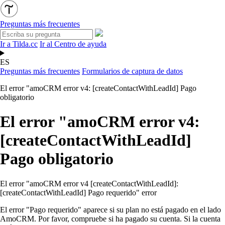
Preguntas más frecuentes
Ir a Tilda.cc
Ir al Centro de ayuda
ES
Preguntas más frecuentes
Formularios de captura de datos
El error "amoCRM error v4: [createContactWithLeadId] Pago
obligatorio
El error "amoCRM error v4:
[createContactWithLeadId]
Pago obligatorio
El error "amoCRM error v4 [createContactWithLeadId]:
[createContactWithLeadId] Pago requerido" error
El error "Pago requerido" aparece si su plan no está pagado en el lado
AmoCRM. Por favor, compruebe si ha pagado su cuenta. Si la cuenta