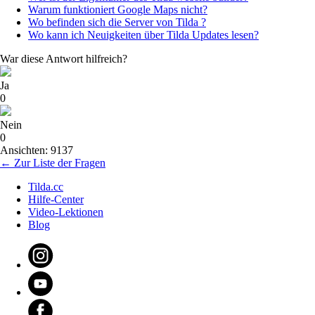
Warum funktioniert Google Maps nicht?
Wo befinden sich die Server von Tilda ?
Wo kann ich Neuigkeiten über Tilda Updates lesen?
War diese Antwort hilfreich?
Ja
0
Nein
0
Ansichten: 9137
← Zur Liste der Fragen
Tilda.cc
Hilfe-Center
Video-Lektionen
Blog