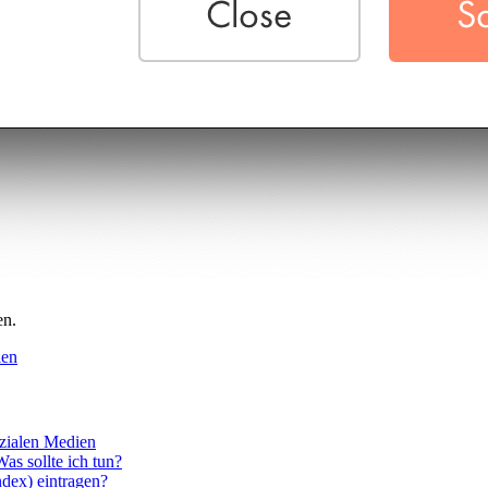
en.
ien
ozialen Medien
as sollte ich tun?
dex) eintragen?